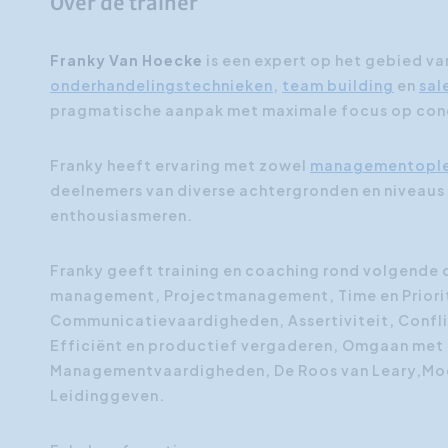
Over de trainer
Franky Van Hoecke
is een expert op het gebied v
onderhandelingstechnieken
,
team building
en
sal
pragmatische aanpak met maximale focus op concr
Franky heeft ervaring met zowel
managementople
deelnemers van diverse achtergronden en niveaus 
enthousiasmeren.
Franky geeft training en coaching rond volgend
management, Projectmanagement, Time en Prior
Communicatievaardigheden, Assertiviteit, Confl
Efficiënt en productief vergaderen, Omgaan met m
Managementvaardigheden, De Roos van Leary,Moei
Leidinggeven.