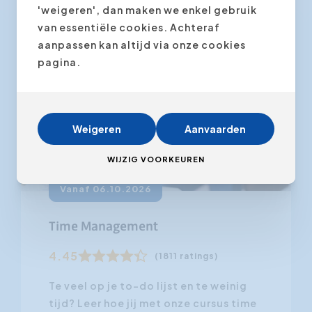
'weigeren', dan maken we enkel gebruik
van essentiële cookies. Achteraf
aanpassen kan altijd via onze cookies
pagina.
Weigeren
Aanvaarden
WIJZIG VOORKEUREN
Vanaf 06.10.2026
Time Management
4.45
(1811 ratings)
Te veel op je to-do lijst en te weinig
tijd? Leer hoe jij met onze cursus time