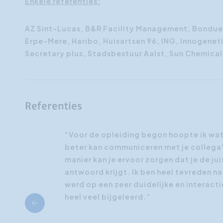
Enkele referenties:
AZ Sint-Lucas, B&R Facility Management, Bonduel
Erpe-Mere, Haribo, Huisartsen 96, ING, Innogeneti
Secretary plus, Stadsbestuur Aalst, Sun Chemical,
Referenties
“Voor de opleiding begon hoopte ik wat m
beter kan communiceren met je collega
manier kan je ervoor zorgen dat je de ju
antwoord krijgt. Ik ben heel tevreden n
werd op een zeer duidelijke en interact
heel veel bijgeleerd.”