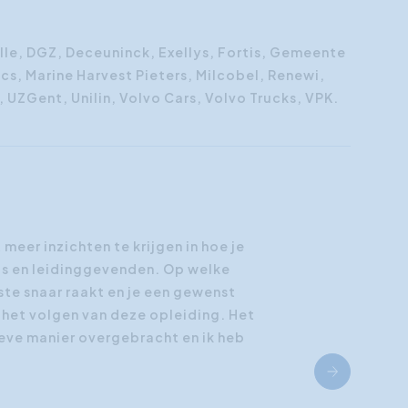
le, DGZ, Deceuninck, Exellys, Fortis, Gemeente
cs, Marine Harvest Pieters, Milcobel, Renewi,
 UZGent, Unilin, Volvo Cars, Volvo Trucks, VPK.
eer inzichten te krijgen in hoe je
's en leidinggevenden. Op welke
iste snaar raakt en je een gewenst
a het volgen van deze opleiding. Het
ieve manier overgebracht en ik heb