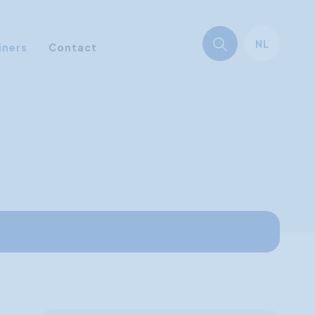
NL
iners
Contact