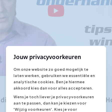
Jouw privacyvoorkeuren
Om onze website zo goed mogelijk te
laten werken, gebruiken we essentiële en
analytische cookies. Ben je hiermee
akkoord kies dan voor alles accepteren.
Wens je toch liever je privacyvoorkeuren
idingen gegeven door Franky Van H
aan te passen, dan kan je kiezen voor
'Wijzig voorkeuren'. Kies je voor