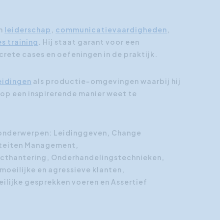
Klantgerichtheid
an
leiderschap
,
communicatievaardigheden
,
Social Media Training
es training
. Hij staat garant voor een
HR opleidingen
ete cases en oefeningen in de praktijk.
idingen
als productie-omgevingen waarbij hij
op een inspirerende manier weet te
e onderwerpen: Leidinggeven, Change
iteiten Management,
icthantering, Onderhandelingstechnieken,
oeilijke en agressieve klanten,
lijke gesprekken voeren en Assertief