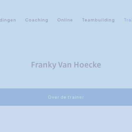
dingen
Coaching
Online
Teambuilding
Tra
Persoonlijke Ontwikkeling
Communicatie opleidingen
Sales Training
Franky Van Hoecke
Leiderschap Training
Assertiviteit cursus
AI opleidingen
Over de trainer
Presentatietraining
Timemanagement
Persoonlijkheidsprofielen
Management Training