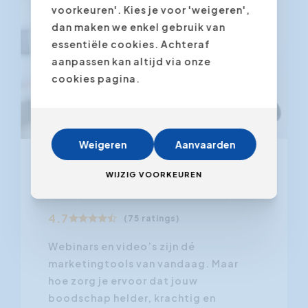
voorkeuren'. Kies je voor 'weigeren',
dan maken we enkel gebruik van
essentiële cookies. Achteraf
aanpassen kan altijd via onze
cookies pagina.
Weigeren
Aanvaarden
Cameratraining voor webinars en
WIJZIG VOORKEUREN
video calls
4.7
(75 ratings)
Webinars en video’s zijn dé
marketingtools van vandaag. Maar
hoe zorg je ervoor dat jouw
boodschap helder, krachtig en