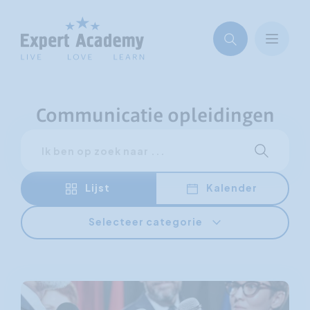
Communicatie opleidingen
Zoeken
Start met 
Lijst
Kalender
Selecteer categorie