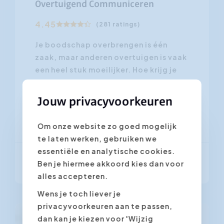
Overtuigend Communiceren
4.45
(281 ratings)
Je boodschap overbrengen is één
zaak, maar anderen overtuigen is vaak
een heel stuk moeilijker. Hoe krijg je
collega’s of...
Jouw privacyvoorkeuren
Antwerpen
Gent
Om onze website zo goed mogelijk
te laten werken, gebruiken we
essentiële en analytische cookies.
Vanaf € 795,00
Ben je hiermee akkoord kies dan voor
(excl. BTW)
alles accepteren.
Wens je toch liever je
privacyvoorkeuren aan te passen,
dan kan je kiezen voor 'Wijzig