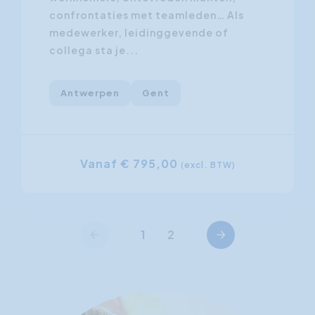
confrontaties met teamleden… Als
medewerker, leidinggevende of
collega sta je...
Antwerpen
Gent
Vanaf € 795,00
(excl. BTW)
Vorige
Volgende
1
2