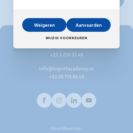
Weigeren
Aanvaarden
WIJZIG VOORKEUREN
info@expertacademy.be
+32 3 235 32 49
info@expertacademy.nl
+31 20 771 66 40
Facebook
Instagram
LinkedIn
Youtube
Hoofdkantoor