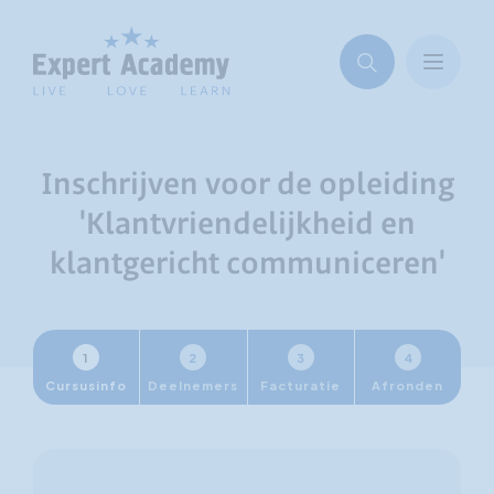
Inschrijven voor de opleiding
'Klantvriendelijkheid en
klantgericht communiceren'
1
2
3
4
Cursusinfo
Deelnemers
Facturatie
Afronden