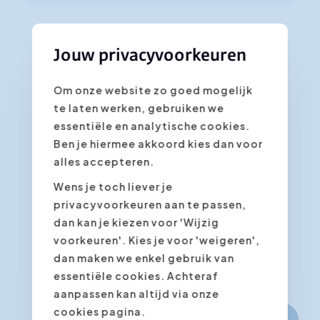
Jouw privacyvoorkeuren
Je schrijft je in voor de cursus
Om onze website zo goed mogelijk
"Klantvriendelijkheid en
te laten werken, gebruiken we
klantgericht communiceren"
essentiële en analytische cookies.
Velden met een asterisk * zijn vereist
Ben je hiermee akkoord kies dan voor
alles accepteren.
Bevestig de gewenste datum/locatie
*
Wens je toch liever je
privacyvoorkeuren aan te passen,
dan kan je kiezen voor 'Wijzig
voorkeuren'. Kies je voor 'weigeren',
dan maken we enkel gebruik van
essentiële cookies. Achteraf
aanpassen kan altijd via onze
cookies pagina.
Volgende stap